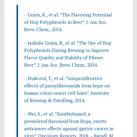
– Goiris, K., et al. *The Flavoring Potential
of Hop Polyphenols in Beer*. J. Am. Soc.
Brew. Chem., 2014.
– Jaskula-Goiris, B., et al. *The Use of Hop
Polyphenols During Brewing to Improve
Flavor Quality and Stability of Pilsner
Beer*. J. Am. Soc. Brew. Chem., 2014.
– Hudcová, T., et al. *Antiproliferative
effects of prenylflavonoids from hops on
human colon cancer cell lines*. Institute
of Brewing & Distilling, 2014.
– Wei, S., et al. *Xanthohumol, a
prenylated flavonoid from Hops, exerts
anticancer effects against gastric cancer in
vitro*. Oncology Reports, 2018. – Biendl, M.